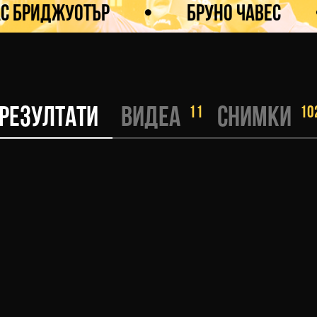
джуотър
•
Бруно Чавес
•
11
10
РЕЗУЛТАТИ
ВИДЕА
СНИМКИ
KWU FULL CONTACT 95+ kg