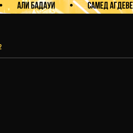
Али Бадауи
•
Самед Агдеве
•
2