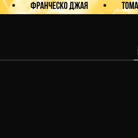
Франческо Джая
•
Томас Бри