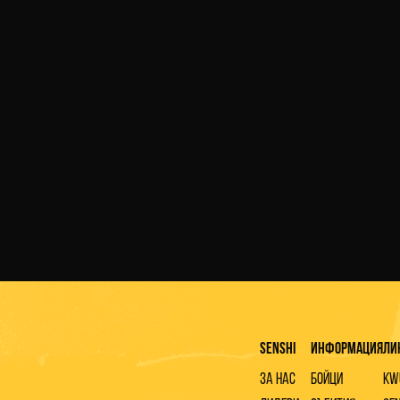
03 АВГУСТ 2026 Г.
Четирима български бойци ще се бият на
арената на SENSHI 33
ПРОЧЕТИ ПОВЕЧЕ
Senshi
Информация
Ли
За нас
Бойци
KW