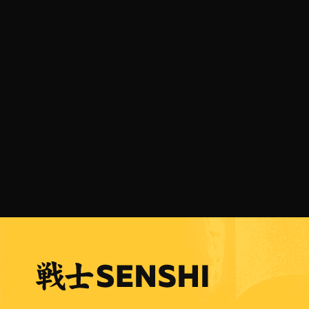
07 АВГУСТ 2026 Г.
Симеон Наковски преди SENSHI 33: Няма
слаби бойци, ще заложа на всичко!
ПРОЧЕТИ ПОВЕЧЕ