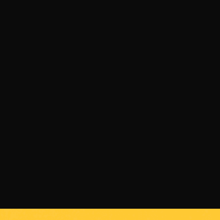
24 ЮЛИ 2026 Г.
Али Юзеир очаква с нетърпение
следващото събитие на SENSHI
ПРОЧЕТИ ПОВЕЧЕ