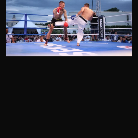
Мурабиз Агамалиев поднесе първия нокаут
за вечерта на SENSHI 17 с една от най-
неочакваните техники, а именно с поредица
от лоукикове в първия рунд.
Филип Биеняс не намери отговор на ударите