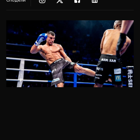
Атанас Божилов записа нова убедителна
победа на SENSHI 19 срещу своя добър