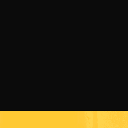
07 АВГУСТ 2026 Г.
Симеон Наковски преди SENSHI 33: Няма
слаби бойци, ще заложа на всичко!
ПРОЧЕТИ ПОВЕЧЕ