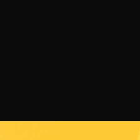
03 АВГУСТ 2026 Г.
Четирима български бойци ще се бият на
арената на SENSHI 33
ПРОЧЕТИ ПОВЕЧЕ