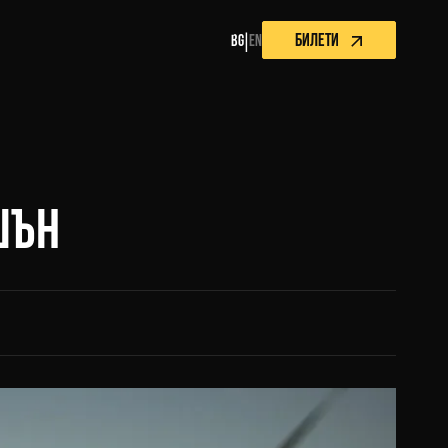
БИЛЕТИ
|
BG
EN
ШЪН